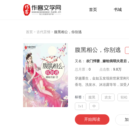
首页
书城
首页
>
古代言情
>
腹黑相公，你别逃
腹黑相公，你别逃
又名：
农门悍妻
,
嫁给病弱夫君后
总月票：
0
点击数：
9.8万
穿越重生，金如玉发现前世家里刚
香皂、洗发水、沐浴露等等，深受人民
标签：
腹黑
农女
轻松
1v1
中
开始阅读
加