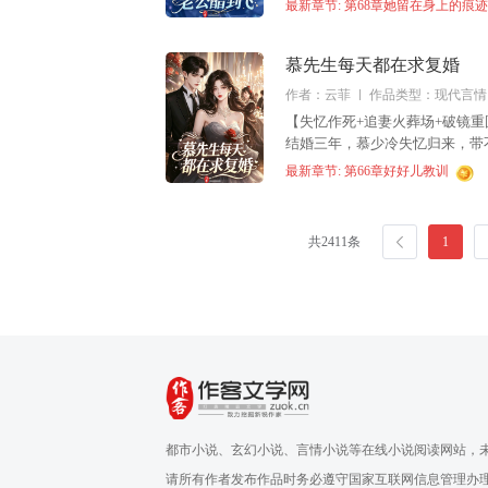
最新章节:
第68章她留在身上的痕迹
慕先生每天都在求复婚
作者：
云菲
作品类型：
现代言情
【失忆作死+追妻火葬场+破镜重圆+拉扯】 不记得老婆狗男人×外柔内韧温婉小白
结婚三年，慕少冷失忆归来，带
最新章节:
第66章好好儿教训
共2411条
1
都市小说、玄幻小说、言情小说等在线小说阅读网站，
请所有作者发布作品时务必遵守国家互联网信息管理办