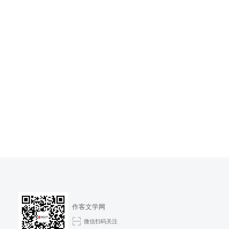
作客文学网
微信扫码关注