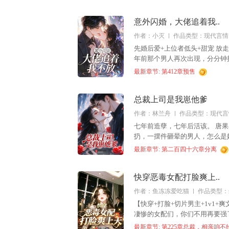
意外闪婚，大佬追着我..
作者：
小灭
作品类型：
现代言情
先婚后爱+上位者低头+甜宠 放走的鸟儿，总归是要被抓回去的！ 乔如彤五年后，才终于明白了这个道理。 五
年前那个男人再次出现，分分钟
是......乔如彤看着男人搭建的“
最新章节:
第412章预售
总裁上司是我崽他爹
作者：
林兰舟
作品类型：
现代言
七年前造孽，七年后活该。 唐果
扔，一摆件砸晕的男人，怎么是
揣了崽，就完了。 唐果一边兢兢
最新章节:
第二百四十六章分离
快穿恶毒女配打脸爽上..
作者：
鱼冻冻爱吃猫
作品类型：
【快穿+打脸+切片男主+1v1
凄惨的女配们，你们不用再要强了！ 林染：因为你们的
男二上位 伏弟魔妈妈×反派boss
最新章节:
第225章总裁，相亲咱不约