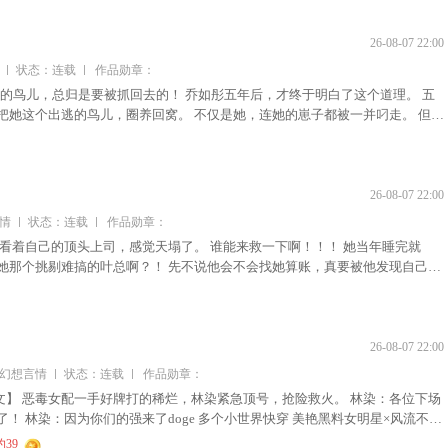
26-08-07 22:00
状态：
连载
作品勋章：
把她这个出逃的鸟儿，圈养回窝。 不仅是她，连她的崽子都被一并叼走。 但
金丝鸟笼”，突然想开了。 谁说金丝雀过..
26-08-07 22:00
情
状态：
连载
作品勋章：
看着自己的顶头上司，感觉天塌了。 谁能来救一下啊！！！ 她当年睡完就
她那个挑剔难搞的叶总啊？！ 先不说他会不会找她算账，真要被他发现自己还
业业打工，一边小心翼翼地转移对方注意力。 可架不住，..
26-08-07 22:00
幻想言情
状态：
连载
作品勋章：
+爽文】 恶毒女配一手好牌打的稀烂，林染紧急顶号，抢险救火。 林染：各位下场
强来了doge 多个小世界快穿 美艳黑料女明星×风流不羁
亲爹 灵秀活泼小徒弟×清冷..
39