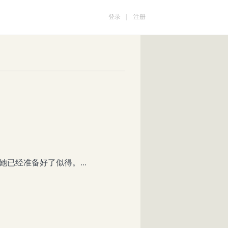
登录
|
注册
已经准备好了似得。...