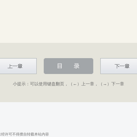
小提示：可以使用键盘翻页，（←）上一章，（→）下一章
未经许可不得擅自转载本站内容