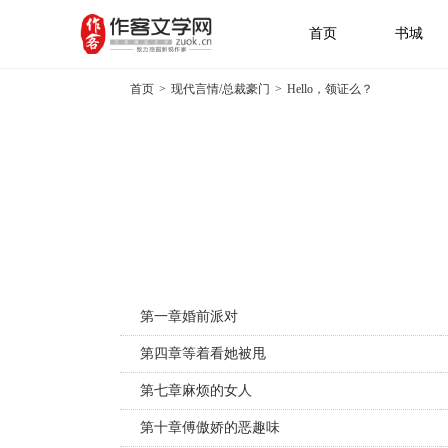
首页
书城
首页
>
现代言情
/
总裁豪门
>
Hello，领证么？
第一章婚前派对
第四章等着看她被甩
第七章麻烦的女人
第十章傅傲娇的恶趣味