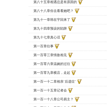
第八十五章相遇总是有原因的
第八十八章你去看看她吧？
第九十一章韩在宇回来了
第九十四章预设的陷阱
第九十七章真心话
第一百章往事
第一百零三章情敌相见
第一百零六章温婉的过往
第一百零九章横店，走起
第一百一十二章相亲‘后遗症’
第一百一十五章记者会
第一百一十八章公司易主？