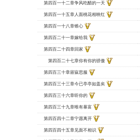
第四百一十二章争风吃醋的一天
第四百一十五章人面桃花相映红
第四百一十八章锥心
第四百二十一章嫁给我
第四百二十四章回家
第四百二十七章你有你的骄傲
第四百三十章寤寐思服
第四百三十三章今已亭亭如盖矣
第四百三十六章听你的
第四百三十九章唯有暴富
第四百四十二章宁愿离开
第四百四十五章见面不相识