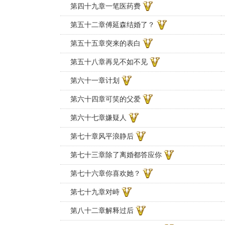
第四十九章一笔医药费
第五十二章傅延森结婚了？
第五十五章突来的表白
第五十八章再见不如不见
第六十一章计划
第六十四章可笑的父爱
第六十七章嫌疑人
第七十章风平浪静后
第七十三章除了离婚都答应你
第七十六章你喜欢她？
第七十九章对峙
第八十二章解释过后