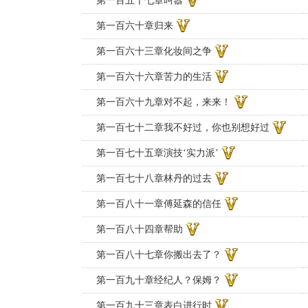
第一百五十七章叫嚣
第一百六十章归来
第一百六十三章化妆间之争
第一百六十六章苦力的生活
第一百六十九章对不起，来来！
第一百七十二章我不好过，你也别想好过
第一百七十五章演技‘实力派’
第一百七十八章林丹的过去
第一百八十一章傅延森的信任
第一百八十四章帮助
第一百八十七章你搬出去了？
第一百九十章经纪人？保姆？
第一百九十三章表白进行时