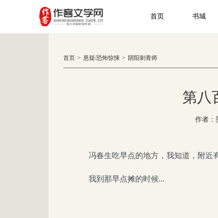
首页
书城
首页
>
悬疑
/
恐怖惊悚
>
阴阳刺青师
第八
作者：
冯春生吃早点的地方，我知道，附近
我到那早点摊的时候...