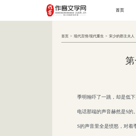
首页
首页
>
现代言情
/
现代重生
>
宋少的郡主夫人
第
季明翰吓了一跳，却是低下
电话那端的声音赫然是S的
S的声音里全是愤怒，对着季明