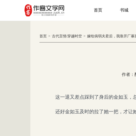
首页
书城
首页
>
古代言情
/
穿越时空
>
嫁给病弱夫君后，我靠开厂暴
作者：
这一退又差点踩到了身后的金如玉，
还好金如玉及时的拉了她一把，才让她不