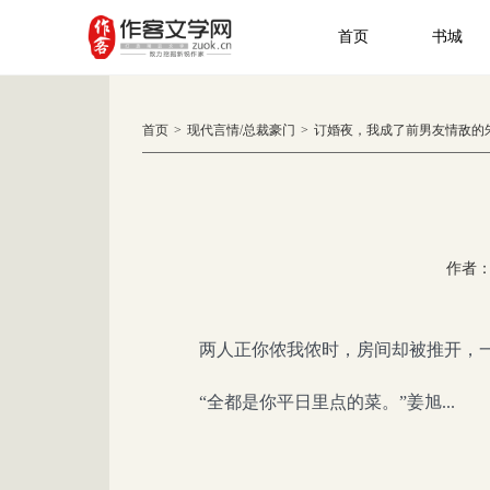
首页
书城
首页
>
现代言情
/
总裁豪门
>
订婚夜，我成了前男友情敌的
作者
两人正你侬我侬时，房间却被推开，
“全都是你平日里点的菜。”姜旭...