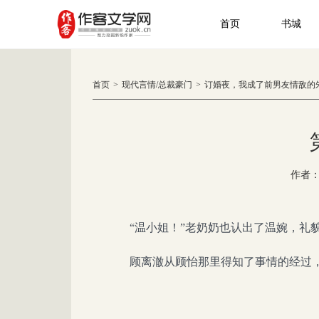
首页
书城
首页
>
现代言情
/
总裁豪门
>
订婚夜，我成了前男友情敌的
作者
“温小姐！”老奶奶也认出了温婉，礼
顾离澈从顾怡那里得知了事情的经过，他