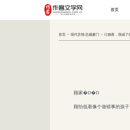
首页
首页
>
现代言情
/
总裁豪门
>
订婚夜，我成了
顾家�D�D
顾怡低着像个做错事的孩子