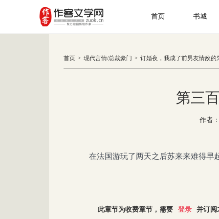
首页
书城
首页
>
现代言情
/
总裁豪门
>
订婚夜，我成了前男友情敌的
第三
作者
在法国游玩了两天之后苏来来难得早起
此章节为收费章节，需要
登录
并订阅