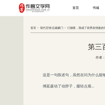
首页
书城
首页
>
现代言情
/
总裁豪门
>
订婚夜，我成了前男友情敌的
第三
作者
这是一句陈述句，虽然在问为什么能
傅延森动了动脖子，腿轻点着...