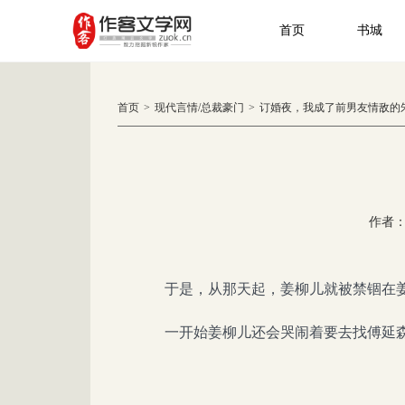
首页
书城
首页
>
现代言情
/
总裁豪门
>
订婚夜，我成了前男友情敌的
作者
于是，从那天起，姜柳儿就被禁锢在
一开始姜柳儿还会哭闹着要去找傅延森，