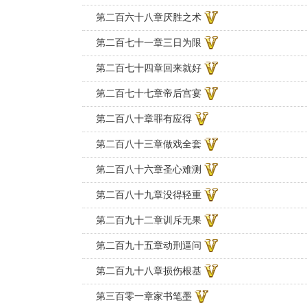
第二百六十八章厌胜之术
第二百七十一章三日为限
第二百七十四章回来就好
第二百七十七章帝后宫宴
第二百八十章罪有应得
第二百八十三章做戏全套
第二百八十六章圣心难测
第二百八十九章没得轻重
第二百九十二章训斥无果
第二百九十五章动刑逼问
第二百九十八章损伤根基
第三百零一章家书笔墨