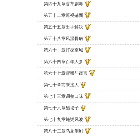
第四十九章香草剧毒
第五十二章巡视铺面
第五十五章出手解决
第五十八章风湿骨病
第六十一章打探京城
第六十四章百年人参
第六十七章背叛与谎言
第七十章前来接人
第七十三章调整口味
第七十六章醋坛子
第七十九章施粥风波
第八十二章乌龙闹剧