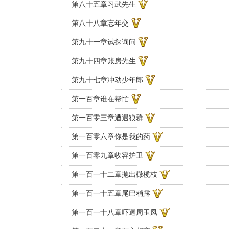
第八十五章习武先生
第八十八章忘年交
第九十一章试探询问
第九十四章账房先生
第九十七章冲动少年郎
第一百章谁在帮忙
第一百零三章遭遇狼群
第一百零六章你是我的药
第一百零九章收容护卫
第一百一十二章抛出橄榄枝
第一百一十五章尾巴稍露
第一百一十八章吓退周玉凤