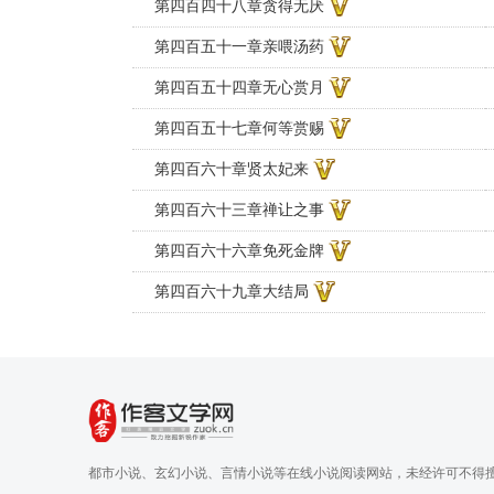
第四百四十八章贪得无厌
第四百五十一章亲喂汤药
第四百五十四章无心赏月
第四百五十七章何等赏赐
第四百六十章贤太妃来
第四百六十三章禅让之事
第四百六十六章免死金牌
第四百六十九章大结局
都市小说、玄幻小说、言情小说等在线小说阅读网站，未经许可不得