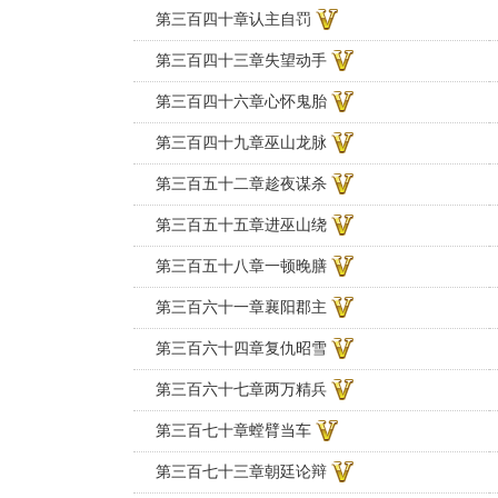
第三百四十章认主自罚
第三百四十三章失望动手
第三百四十六章心怀鬼胎
第三百四十九章巫山龙脉
第三百五十二章趁夜谋杀
第三百五十五章进巫山绕
第三百五十八章一顿晚膳
第三百六十一章襄阳郡主
第三百六十四章复仇昭雪
第三百六十七章两万精兵
第三百七十章螳臂当车
第三百七十三章朝廷论辩