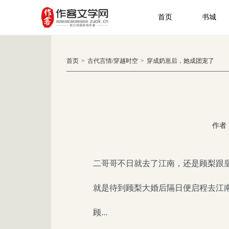
首页
书城
首页
>
古代言情
/
穿越时空
>
穿成奶崽后，她成团宠了
作者
二哥哥不日就去了江南，还是顾梨跟
就是待到顾梨大婚后隔日便启程去江
顾...